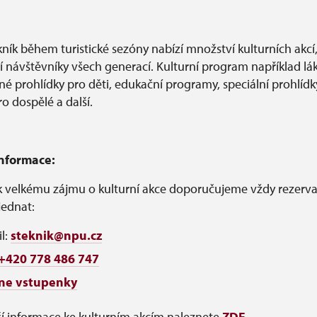
ík během turistické sezóny nabízí množství kulturních akcí
í návštěvníky všech generací. Kulturní program například lá
é prohlídky pro děti, edukační programy, speciální prohlídk
pro dospělé a další.
informace:
 velkému zájmu o kulturní akce doporučujeme vždy rezervac
jednat:
l:
steknik@npu.cz
+420 778 486 747
ine vstupenky
í informace ke kulturním akcím naleznete
ZDE