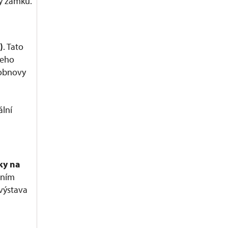
ky zámku.
)
. Tato
jeho
 obnovy
lní
ky na
vním
 výstava