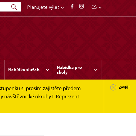
Plánujete výlet
CS
Nabídka pro
Nabídka služeb
školy
stupenku si prosím zajistěte předem
ZAVŘÍT
y návštěvnické okruhy I. Reprezent.