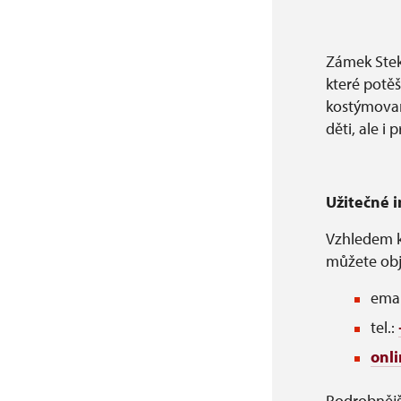
Zámek Stekn
které potěš
kostýmovan
děti, ale i 
Užitečné 
Vzhledem k
můžete ob
emai
tel.:
onl
Podrobnějš