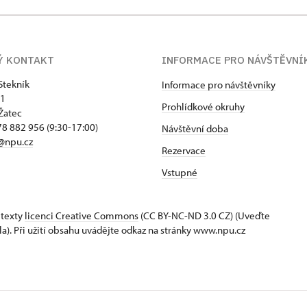
Ý KONTAKT
INFORMACE PRO NÁVŠTĚVNÍ
Stekník
Informace pro návštěvníky
 1
Prohlídkové okruhy
Žatec
8 882 956 (9:30-17:00)
Návštěvní doba
@npu.cz
Rezervace
Vstupné
 texty
licenci Creative Commons
(CC BY-NC-ND 3.0 CZ) (Uveďte
la). Při užití obsahu uvádějte odkaz na stránky www.npu.cz