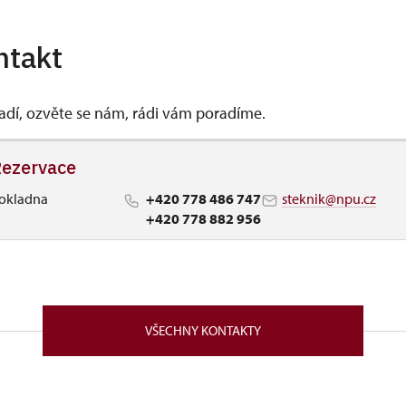
ntakt
vadí, ozvěte se nám, rádi vám poradíme.
ezervace
okladna
+420 778 486 747
steknik@npu.cz
+420 778 882 956
VŠECHNY KONTAKTY