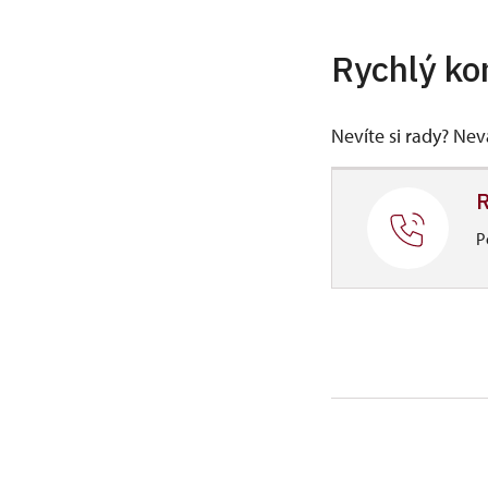
Rychlý ko
Nevíte si rady? Ne
R
P