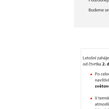
Budeme se 
Letošní zaháj
od čtvrtka
2. 
Po celo
navštív
světov
V term
atmosfé