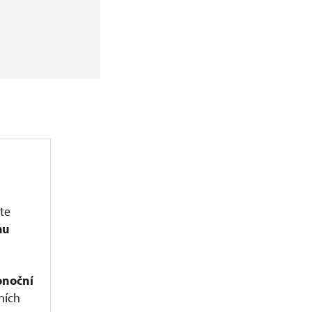
te
mu
onoční
ních