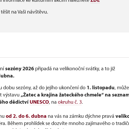
těšit na Vaši návštěvu.
ení
sezóny 2026
připadá na velikonoční svátky, a to již
dubna.
u dobu sezóny, až do jejího ukončení do
1. listopadu
,
může
it výstavu
„Žatec a krajina žateckého chmele“ na sezna
ého dědictví
UNESCO
, na
okruhu č. 3
.
ínu
od
2. do 6. dubna
na vás na zámku dýchne pravá
velik
ra. Během prohlídek se dozvíte mnoho zajímavého o tradič