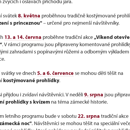
h zvycích i oslavách příchodu jara.
ní svátek
8. května
proběhnou tradičně kostýmované prohlí
zení s princeznou"
– určené pro nejmenší návštěvníky.
ch
13. a 14. června
proběhne tradiční akce
„Víkend otevř
“
. V rámci programu jsou připraveny komentované prohlídk
lými zahradami s popínavými růžemi a odborným výkladem
ce.
í svátky ve dnech
5. a 6. července
se mohou děti těšit na
ní
kostýmované prohlídky
.
i přijdou i zvídaví návštěvníci. V neděli
9. srpna
jsou připra
lní prohlídky s kvízem
na téma zámecké historie.
em letního programu bude v sobotu
22. srpna
tradiční akce
zámecká noc"
. Návštěvníci se mohou těšit na speciální veče