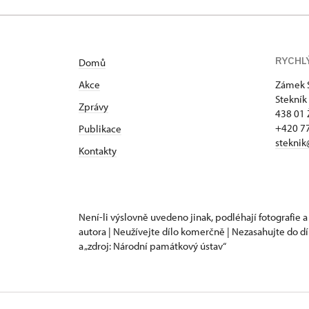
RYCHL
Domů
Akce
Zámek 
Stekník
Zprávy
438 01 
+420 77
Publikace
steknik
Kontakty
Není-li výslovně uvedeno jinak, podléhají fotografie a
autora | Neužívejte dílo komerčně | Nezasahujte do dí
a „zdroj: Národní památkový ústav“