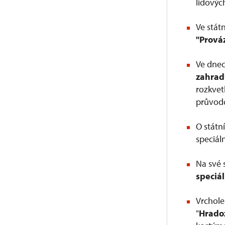
lidovýc
Ve stát
"Prová
Ve dne
zahrad
rozkvet
průvod
O státn
speciál
Na své s
speciá
Vrchol
"
Hrado