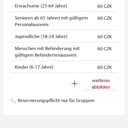
NPÚ-Karte
kostenlos
Erwachsene (25-64 Jahre)
60 CZK
"Náš člověk"-Karte *
kostenlos
Senioren ab 65 Jahren mit gültigem
60 CZK
Personalausweis
* Freier Eintritt nur für den
Karteninhaber
Jugendliche (18-24 Jahre)
60 CZK
Menschen mit Behinderung mit
60 CZK
gültigem Behindertenausweis
Kinder (6-17 Jahre)
60 CZK
Kinder (0-5 Jahre)
kostenlos
weiteres
abbilden
Begleitperson von
kostenlos
Schwerbehinderten
Reservierungspflicht nur für Gruppen
Begleitperson von Schülergruppen
kostenlos
pro 15 Schülern
Reiseleiter mit Gruppe ab 15 oder