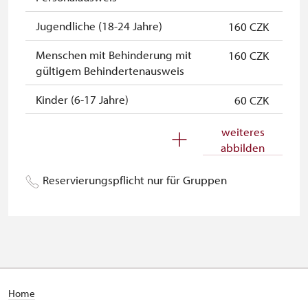
Jugendliche (18-24 Jahre)
160 CZK
Menschen mit Behinderung mit
160 CZK
gültigem Behindertenausweis
Kinder (6-17 Jahre)
60 CZK
Kinder (0-5 Jahre)
kostenlos
weiteres
abbilden
Begleitperson von
kostenlos
Schwerbehinderten
Reservierungspflicht nur für Gruppen
Begleitperson von Schülergruppen
kostenlos
pro 15 Schülern
Reiseleiter mit Gruppe ab 15 oder
kostenlos
mehr Personen
MK ČR-Karte *
nicht verfügbar
Home