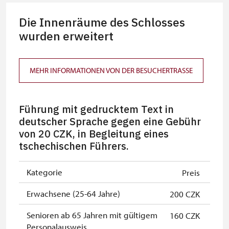
kostenlos
mehr Personen
Die Innenräume des Schlosses
MK ČR-Karte *
wurden erweitert
nicht verfügbar
Mitglieder von ICOMOS mit
nicht verfügbar
gültigem Mitgliedsausweis *
MEHR INFORMATIONEN VON DER BESUCHERTRASSE
Inhaber der freien Eintrittskarte
kostenlos
Führung mit gedrucktem Text in
Inhaber der freien einmaligen
kostenlos
deutscher Sprache gegen eine Gebühr
Eintrittskarte
von 20 CZK, in Begleitung eines
NPÚ-Karte
kostenlos
tschechischen Führers.
"Náš člověk"-Karte *
kostenlos
Kategorie
Preis
* Freier Eintritt nur für den
Erwachsene (25-64 Jahre)
200 CZK
Karteninhaber
Senioren ab 65 Jahren mit gültigem
160 CZK
Personalausweis