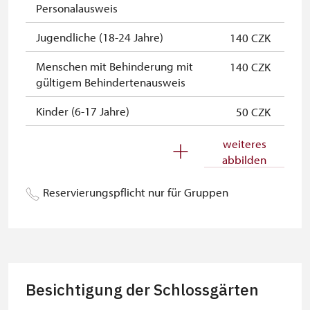
Personalausweis
Jugendliche (18-24 Jahre)
140 CZK
Menschen mit Behinderung mit
140 CZK
gültigem Behindertenausweis
Kinder (6-17 Jahre)
50 CZK
Kinder (0-5 Jahre)
kostenlos
weiteres
abbilden
Begleitperson von
kostenlos
Schwerbehinderten
Reservierungspflicht nur für Gruppen
Begleitperson von Schülergruppen
kostenlos
pro 15 Schülern
Reiseleiter mit Gruppe ab 15 oder
kostenlos
mehr Personen
Besichtigung der Schlossgärten
MK ČR-Karte *
kostenlos