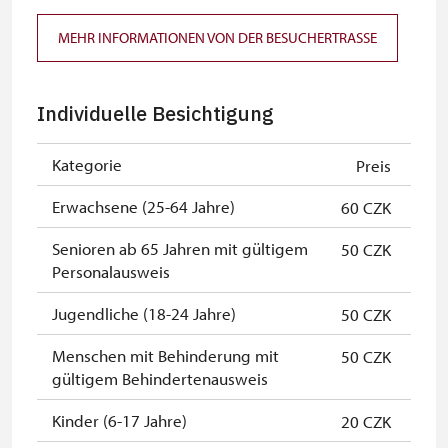
Mitglieder von ICOMOS mit
kostenlos
MEHR INFORMATIONEN VON DER BESUCHERTRASSE
gültigem Mitgliedsausweis *
Inhaber der freien Eintrittskarte
kostenlos
Individuelle Besichtigung
Inhaber der freien einmaligen
kostenlos
Eintrittskarte
Kategorie
Preis
NPÚ-Karte
kostenlos
Erwachsene (25-64 Jahre)
60 CZK
"Náš člověk"-Karte *
kostenlos
Senioren ab 65 Jahren mit gültigem
50 CZK
Personalausweis
* Freier Eintritt nur für den
Karteninhaber
Jugendliche (18-24 Jahre)
50 CZK
Menschen mit Behinderung mit
50 CZK
gültigem Behindertenausweis
Kinder (6-17 Jahre)
20 CZK