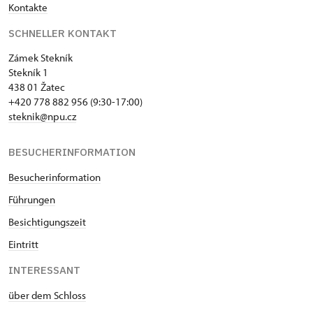
Kontakte
Mitglieder von ICOMOS mit
nicht verfügbar
gültigem Mitgliedsausweis *
SCHNELLER KONTAKT
Inhaber der freien Eintrittskarte
Zámek Stekník
kostenlos
Stekník 1
Inhaber der freien einmaligen
438 01 Žatec
kostenlos
+420 778 882 956 (9:30-17:00)
Eintrittskarte
steknik@npu.cz
NPÚ-Karte
kostenlos
BESUCHERINFORMATION
"Náš člověk"-Karte *
kostenlos
Besucherinformation
* Freier Eintritt nur für den
Führungen
Karteninhaber
Besichtigungszeit
Eintritt
INTERESSANT
über dem Schloss