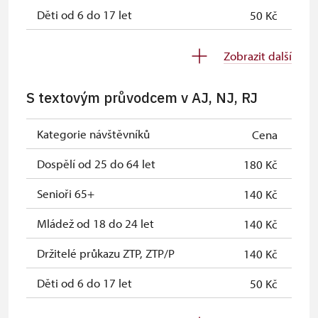
Děti od 6 do 17 let
50 Kč
Děti do 5 let
zdarma
Zobrazit další
Průvodce držitele průkazu ZTP/P
zdarma
S textovým průvodcem v AJ, NJ, RJ
Pedagogický dozor (pro školní
zdarma
skupiny 1 osoba na 10 dětí)
Kategorie návštěvníků
Cena
Průvodce organizované skupiny (1
zdarma
Dospělí od 25 do 64 let
180 Kč
osoba pro celou skupinu min. 15
osob)
Senioři 65+
140 Kč
Karta zaměstnance s QR kódem MK
zdarma
Mládež od 18 do 24 let
140 Kč
ČR *
Držitelé průkazu ZTP, ZTP/P
140 Kč
Průkaz ICOMOS *
zdarma
Děti od 6 do 17 let
50 Kč
Celoroční volné vstupenky vydané
zdarma
NPÚ
Děti do 5 let
zdarma