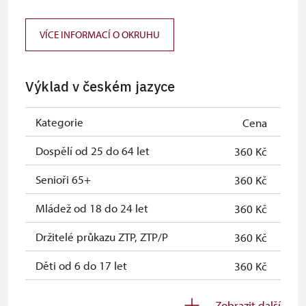
ČR *
Průkaz ICOMOS *
neposkytuje se
VÍCE INFORMACÍ O OKRUHU
Celoroční volné vstupenky vydané
zdarma
NPÚ
Výklad v českém jazyce
Jednorázové vstupenky vydané NPÚ
zdarma
Kategorie
Cena
Průkaz zaměstnance NPÚ (+ až 3
zdarma
rodinní příslušníci)
Dospělí od 25 do 64 let
360 Kč
Průkaz Náš člověk *
zdarma
Senioři 65+
360 Kč
* Platí pouze pro jednu osobu
Mládež od 18 do 24 let
360 Kč
(držitele průkazu)
Držitelé průkazu ZTP, ZTP/P
360 Kč
Děti od 6 do 17 let
360 Kč
Průvodce držitele průkazu ZTP/P
zdarma
Zobrazit další