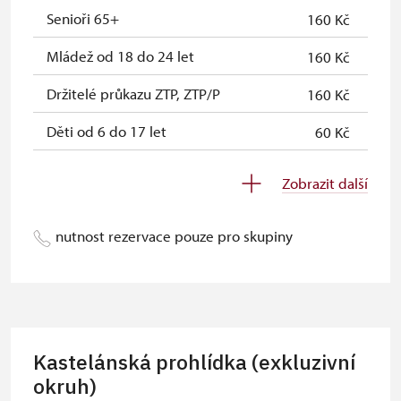
Senioři 65+
160 Kč
Průkaz Náš člověk *
zdarma
Mládež od 18 do 24 let
160 Kč
* Platí pouze pro jednu osobu
Držitelé průkazu ZTP, ZTP/P
160 Kč
(držitele průkazu)
Děti od 6 do 17 let
60 Kč
Děti do 5 let
zdarma
Zobrazit další
Průvodce držitele průkazu ZTP/P
zdarma
nutnost rezervace pouze pro skupiny
Pedagogický dozor (pro školní
zdarma
skupiny 1 osoba na 10 dětí)
Průvodce organizované skupiny (1
zdarma
osoba pro celou skupinu min. 15
osob)
Kastelánská prohlídka (exkluzivní
Karta zaměstnance s QR kódem MK
okruh)
neposkytuje se