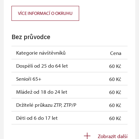
ČR *
VÍCE INFORMACÍ O OKRUHU
Průkaz ICOMOS *
neposkytuje se
Celoroční volné vstupenky vydané
zdarma
Bez průvodce
NPÚ
Jednorázové vstupenky vydané NPÚ
zdarma
Kategorie návštěvníků
Cena
Průkaz zaměstnance NPÚ (+ až 3
zdarma
Dospělí od 25 do 64 let
60 Kč
rodinní příslušníci)
Senioři 65+
60 Kč
Průkaz Náš člověk *
zdarma
Mládež od 18 do 24 let
60 Kč
* Platí pouze pro jednu osobu
Držitelé průkazu ZTP, ZTP/P
60 Kč
(držitele průkazu)
Děti od 6 do 17 let
60 Kč
Děti do 5 let
zdarma
Zobrazit další