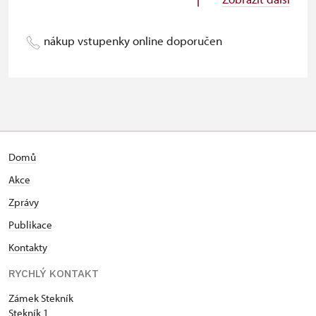
Karta zaměstnance s QR kódem MK
neposkytuje se
ČR
nákup vstupenky online doporučen
Průkaz ICOMOS
neposkytuje se
Celoroční volné vstupenky vydané
neposkytuje se
NPÚ
Jednorázové vstupenky vydané NPÚ
neposkytuje se
Domů
Průkaz zaměstnance NPÚ (+ až 3
neposkytuje se
Akce
rodinní příslušníci)
Zprávy
Průkaz Náš člověk
neposkytuje se
Publikace
Kastelán NPÚ
zdarma
Kontakty
RYCHLÝ KONTAKT
Zámek Stekník
Stekník 1