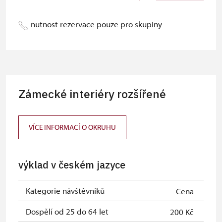
Průvodce držitele průkazu ZTP/P
zdarma
nutnost rezervace pouze pro skupiny
Pedagogický dozor (pro školní
zdarma
skupiny 1 osoba na 10 dětí)
Průvodce organizované skupiny (1
zdarma
osoba pro celou skupinu min. 15
osob)
Zámecké interiéry rozšířené
Karta zaměstnance s QR kódem MK
neposkytuje se
ČR *
VÍCE INFORMACÍ O OKRUHU
Průkaz ICOMOS *
neposkytuje se
Celoroční volné vstupenky vydané
zdarma
výklad v českém jazyce
NPÚ
Jednorázové vstupenky vydané NPÚ
zdarma
Kategorie návštěvníků
Cena
Průkaz zaměstnance NPÚ (+ až 3
zdarma
Dospělí od 25 do 64 let
200 Kč
rodinní příslušníci)