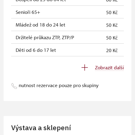
rodinní příslušníci)
Senioři 65+
50 Kč
Průkaz Náš člověk *
zdarma
Mládež od 18 do 24 let
50 Kč
* Platí pouze pro jednu osobu
Držitelé průkazu ZTP, ZTP/P
50 Kč
(držitele průkazu)
Děti od 6 do 17 let
20 Kč
Děti do 5 let
zdarma
Zobrazit další
Průvodce držitele průkazu ZTP/P
zdarma
nutnost rezervace pouze pro skupiny
Pedagogický dozor (pro školní
zdarma
skupiny 1 osoba na 10 dětí)
Průvodce organizované skupiny (1
zdarma
osoba pro celou skupinu min. 15
osob)
Výstava a sklepení
Karta zaměstnance s QR kódem MK
neposkytuje se