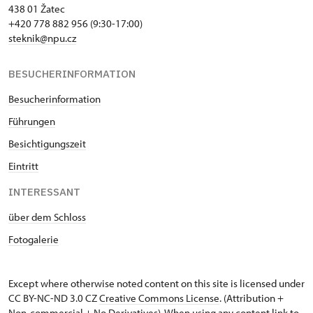
438 01 Žatec
+420 778 882 956 (9:30-17:00)
steknik@npu.cz
BESUCHERINFORMATION
Besucherinformation
Führungen
Besichtigungszeit
Eintritt
INTERESSANT
über dem Schloss
Fotogalerie
Except where otherwise noted content on this site is licensed under
CC BY-NC-ND 3.0 CZ
Creative Commons License
. (Attribution +
Non-commercial + No Derivatives). When using any content link to