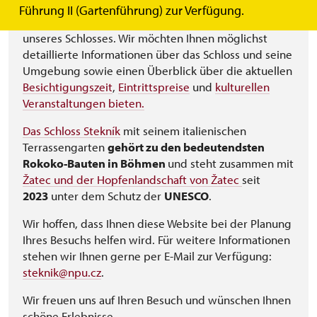
Führung II (Gartenführung) zur Verfügung.
wir heißen Sie herzlich willkommen auf den Seiten
unseres Schlosses. Wir möchten Ihnen möglichst
detaillierte Informationen über das Schloss und seine
Umgebung sowie einen Überblick über die aktuellen
Besichtigungszeit
,
Eintrittspreise
und
kulturellen
Veranstaltungen bieten.
Das Schloss Stekník
mit seinem italienischen
Terrassengarten
gehört zu den bedeutendsten
Rokoko-Bauten in Böhmen
und steht zusammen mit
Žatec und der Hopfenlandschaft von Žatec
seit
2023
unter dem Schutz der
UNESCO
.
Wir hoffen, dass Ihnen diese Website bei der Planung
Ihres Besuchs helfen wird. Für weitere Informationen
stehen wir Ihnen gerne per E-Mail zur Verfügung:
steknik@npu.cz
.
Wir freuen uns auf Ihren Besuch und wünschen Ihnen
schöne Erlebnisse.