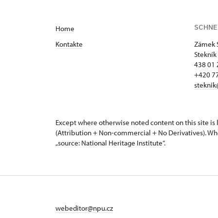
SCHNE
Home
Kontakte
Zámek 
Stekník
438 01 
+420 77
steknik
Except where otherwise noted content on this site i
(Attribution + Non-commercial + No Derivatives). Wh
„source: National Heritage Institute“.
webeditor@npu.cz