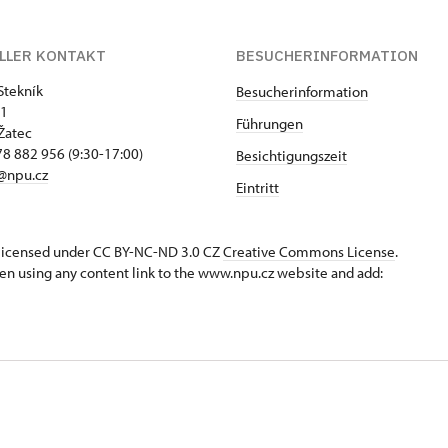
LLER KONTAKT
BESUCHERINFORMATION
Stekník
Besucherinformation
 1
Führungen
Žatec
8 882 956 (9:30-17:00)
Besichtigungszeit
@npu.cz
Eintritt
s licensed under CC BY-NC-ND 3.0 CZ
Creative Commons License
.
en using any content link to the www.npu.cz website and add: