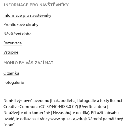
INFORMACE PRO NÁVŠTĚVNÍKY
Informace pro návštěvníky
Prohlídkové okruhy
Návštěvní doba
Rezervace
Vstupné
MOHLO BY VÁS ZAJÍMAT
O zámku
Fotogalerie
Není-li výslovně uvedeno jinak, podléhají fotografie a texty
licenci
Creative Commons
(CC BY-NC-ND 3.0 CZ) (Uveďte autora |
Neužívejte dílo komerčně | Nezasahujte do díla). Při užití obsahu
uvádějte odkaz na stránky www.npu.cz a „zdroj: Národní památkový
ústav“