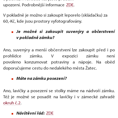
upozorní. Podrobnější informace
ZDE
.
V pokladně je možno si zakoupit leporelo (skládačku) za
60,-Kč, kde jsou prostory vyfotografovány.
Je možné si zakoupit suvenýry a občerstvení
v pokladně zámku?
Ano, suvenýry a menší občerstvení lze zakoupit před i po
prohlídce zámku. V expozici zámku není
povoleno konzumovat potraviny a nápoje. Na oběd
doporučujeme cestu do nedalekého města Žatec.
Máte na zámku posezení?
Ano, lavičky a posezení se stolky máme na nádvoří zámku.
Též je možné se posadit na lavičky i v zámecké zahradě
okruh č.2
.
Návštěvní řád:
ZDE