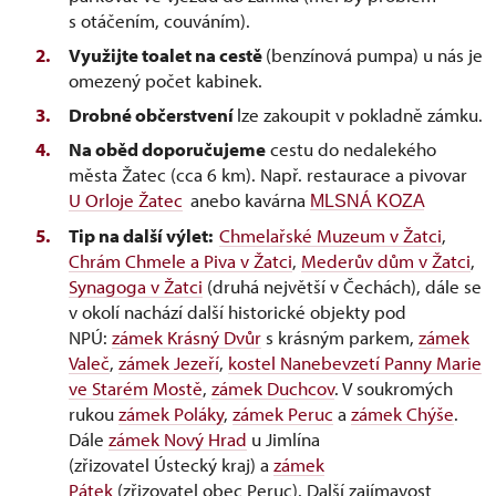
s otáčením, couváním).
Využijte toalet na cestě
(benzínová pumpa) u nás je
omezený počet kabinek.
Drobné občerstvení
lze zakoupit v pokladně zámku.
Na oběd doporučujeme
cestu do nedalekého
města Žatec (cca 6 km). Např. restaurace a pivovar
U Orloje Žatec
anebo kavárna
MLSNÁ KOZA
Tip na další výlet:
Chmelařské Muzeum v Žatci
,
Chrám Chmele a Piva v Žatci
,
Mederův dům v Žatci
,
Synagoga v Žatci
(druhá největší v Čechách), dále se
v okolí nachází další historické objekty pod
NPÚ:
zámek Krásný Dvůr
s krásným parkem,
zámek
Valeč
,
zámek Jezeří
,
kostel Nanebevzetí Panny Marie
ve Starém Mostě
,
zámek Duchcov
. V soukromých
rukou
zámek Poláky
,
zámek Peruc
a
zámek Chýše
.
Dále
zámek Nový Hrad
u Jimlína
(zřizovatel Ústecký kraj) a
zámek
Pátek
(zřizovatel obec Peruc). Další zajímavost