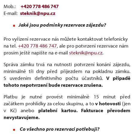
Mob.:
+420 778 486 747
E-mail:
steknik@npu.cz
Jaké jsou podmínky rezervace zájezdu?
Pro vyřízení rezervace nás můžete kontaktovat telefonicky
na tel.
+420 778 486 747
, ale pro potvrzení rezervace nám
prosím ještě napište na e-mail
steknik@npu.cz
.
Správa zámku trvá na nutnosti potvrzení konání zájezdu,
minimálně tři dny před příjezdem na pokladnu zámku.
S uvedením definitivního počtu účastníků.
V případě
tohoto nepotvrzení bude rezervace zrušena.
Platbu je nutné provést minimálně 15 minut před
začátkem prohlídky za celou skupinu, a to
v hotovosti
(jen
v Kč) anebo
platební kartou. Fakturace převodem
nevystavujeme.
Co všechno pro rezervaci potřebuji?