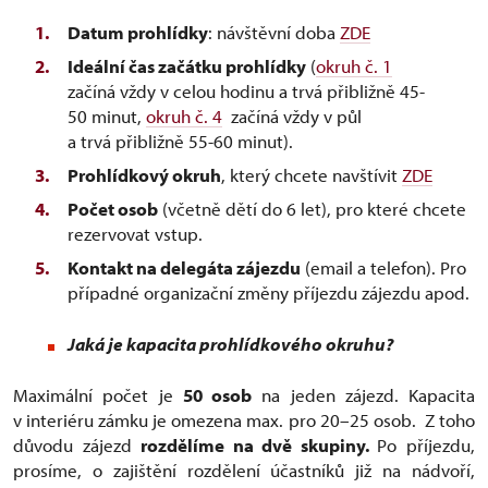
Datum prohlídky
: návštěvní doba
ZDE
Ideální čas začátku prohlídky
(
okruh č. 1
začíná vždy v celou hodinu a trvá přibližně 45-
50 minut,
okruh č. 4
začíná vždy v půl
a trvá přibližně 55-60 minut).
Prohlídkový okruh
, který chcete navštívit
ZDE
Počet osob
(včetně dětí do 6 let), pro které chcete
rezervovat vstup.
Kontakt na delegáta zájezdu
(email a telefon). Pro
případné organizační změny příjezdu zájezdu apod.
Jaká je kapacita prohlídkového okruhu?
Maximální počet je
50 osob
na jeden zájezd​​​​​​. Kapacita
v interiéru zámku je omezena max. pro 20–25 osob. Z toho
důvodu zájezd
rozdělíme na dvě skupiny.
Po příjezdu,
prosíme, o zajištění rozdělení účastníků již na nádvoří,