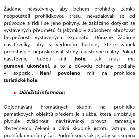
Žádáme návštěvníky, aby během prohlídky zámku
neopouštěli prohlídkovou trasu, nevzdalovali se od
průvodce a řídili se jeho pokyny. Je zakázáno dotýkat se
vystavených předmětů či jakýmkoliv způsobem ohrožovat
bezpečnost vystavených exponátů. Důrazně žádáme
návštěvníky, aby s vědomím hodnot, které zámek
představuje, nepoškozovali stěny a nástěnné malby. Pokud
návštěvníci budou mít
hole,
tak musí mít
gumové ukončení,
a to z důvodu ochrany podlahy
v expozici.
Není povoleno
mít na prohlídce
turistické hole
.
Důležitá informace:
Objednávání hromadných skupin na prohlídku
památkových objektů předem je služba, která umožňuje
plynule zvládnout návštěvnický provoz, zamezuje
zbytečnému čekání a dává skupině jistotu vstupu na
prohlídku v určený čas. Podmínkou však je, aby se skupina