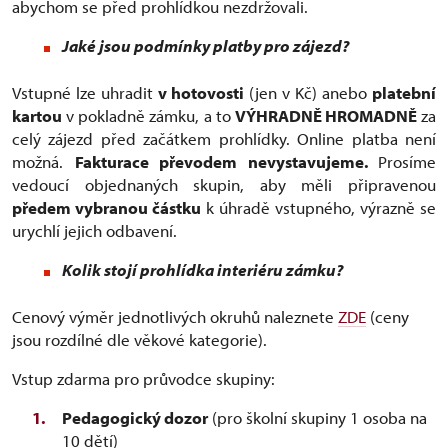
abychom se před prohlídkou nezdržovali.
Jaké jsou podmínky platby pro zájezd?
Vstupné lze uhradit
v hotovosti
(jen v Kč) anebo
platební
kartou
v pokladně zámku, a to
VÝHRADNĚ HROMADNĚ
za
celý zájezd před začátkem prohlídky. Online platba není
možná.
Fakturace převodem nevystavujeme.
Prosíme
vedoucí objednaných skupin, aby měli připravenou
předem vybranou částku
k úhradě vstupného, výrazně se
urychlí jejich odbavení.
Kolik stojí prohlídka interiéru zámku?
Cenový výměr jednotlivých okruhů naleznete
ZDE
(ceny
jsou rozdílné dle věkové kategorie).
Vstup zdarma pro průvodce skupiny:
Pedagogický dozor
(pro školní skupiny 1 osoba na
10 dětí)