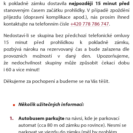
k pokladně zámku dostavila
nejpozději 15 minut před
stanoveným časem začátku prohlídky. V případě zpoždění
příjezdu (dopravní komplikace apod.), nás prosím ihned
kontaktujte na telefonním čísle
+420 778 786 747
.
Nedostaví-li se skupina bez předchozí telefonické omluvy
15 minut před prohlídkou k pokladně zámku,
pozbývá nároku na rezervovaný čas a bude zařazena dle
provozních možností v daný den. Upozorňujeme,
že nedochvilnost skupiny může způsobit čekací dobu
i 60 a více minut!
Děkujeme za pochopení a budeme se na Vás těšit.
Několik užitečných informací:
Autobusem parkujte
na návsi, kde je parkovací
automat (cca 80 m od zámku po rovince). Nesmí se
parkovat ve vjezdu do zámku (měl by problém