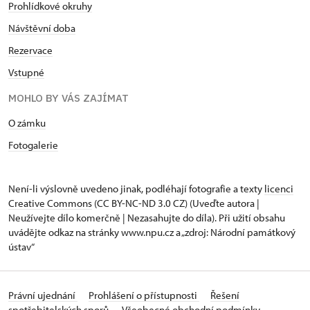
Prohlídkové okruhy
Návštěvní doba
Rezervace
Vstupné
MOHLO BY VÁS ZAJÍMAT
O zámku
Fotogalerie
Není-li výslovně uvedeno jinak, podléhají fotografie a texty
licenci
Creative Commons
(CC BY-NC-ND 3.0 CZ) (Uveďte autora |
Neužívejte dílo komerčně | Nezasahujte do díla). Při užití obsahu
uvádějte odkaz na stránky www.npu.cz a „zdroj: Národní památkový
ústav“
Právní ujednání
Prohlášení o přístupnosti
Řešení
spotřebitelských sporů
Všeobecné obchodní podmínky