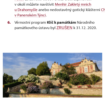
v okolí můžete navštívit
Menhir Zakletý mnich
u Drahomyšle
anebo nedostavěný gotický klášterní
C
v Panenském Týnci
.
Věrnostní program
Klíč k památkám
Národního
památkového ústavu byl
k 31.12. 2020.
ZRUŠEN