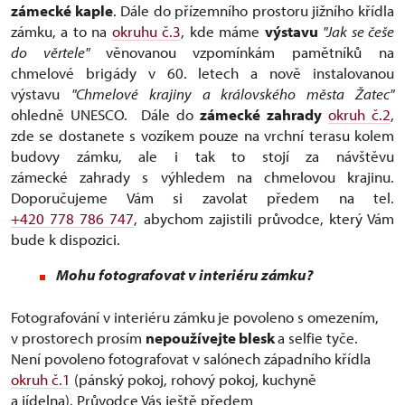
zámecké kaple
. Dále do přízemního prostoru jižního křídla
zámku, a to na
okruhu č.3
, kde máme
výstavu
"Jak se češe
do věrtele"
věnovanou vzpomínkám pamětníků na
chmelové brigády v 60. letech a nově instalovanou
výstavu
"Chmelové krajiny a královského města Žatec"
ohledně UNESCO. Dále do
zámecké zahrady
okruh č.2
,
zde se dostanete s vozíkem pouze na vrchní terasu kolem
budovy zámku, ale i tak to stojí za návštěvu
zámecké zahrady s výhledem na chmelovou krajinu.
Doporučujeme Vám si zavolat předem na tel.
+420 778 786 747
, abychom zajistili průvodce, který Vám
bude k dispozici.
Mohu fotografovat v interiéru zámku?
Fotografování v interiéru zámku
je povoleno s omezením,
v prostorech prosím
nepoužívejte blesk
a selfie tyče.
Není povoleno fotografovat v salónech západního křídla
okruh č.1
(pánský pokoj, rohový pokoj, kuchyně
a jídelna). Průvodce Vás ještě předem