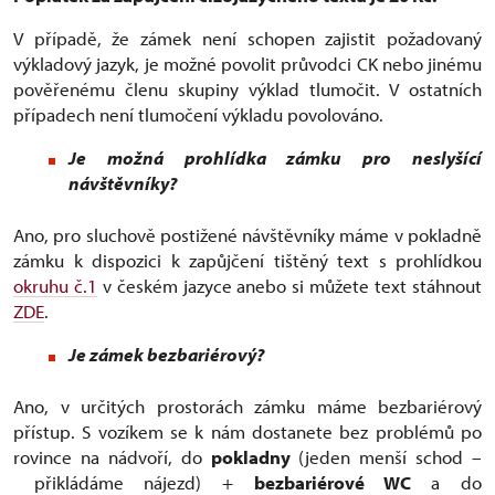
V případě, že zámek není schopen zajistit požadovaný
výkladový jazyk, je možné povolit průvodci CK nebo jinému
pověřenému členu skupiny výklad tlumočit. V ostatních
případech není tlumočení výkladu povolováno.
Je možná prohlídka zámku pro neslyšící
návštěvníky?
Ano, pro sluchově postižené návštěvníky máme v pokladně
zámku k dispozici k zapůjčení tištěný text s prohlídkou
okruhu č.1
v českém jazyce anebo si můžete text stáhnout
ZDE
.
Je zámek bezbariérový?
Ano, v určitých prostorách zámku máme bezbariérový
přístup. S vozíkem se k nám dostanete bez problémů po
rovince na nádvoří, do
pokladny
(jeden menší schod –
přikládáme nájezd) +
bezbariérové WC
a do