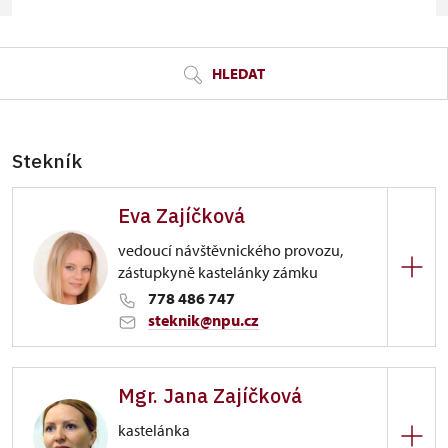
© Seznam.cz a.s. a další
HLEDAT
Stekník
Eva Zajíčková
vedoucí návštěvnického provozu,
zástupkyně kastelánky zámku
778 486 747
steknik@npu.cz
Zámek Stekník
Mgr. Jana Zajíčková
Stekník 1/, Stekník
kastelánka
+420 778 486 747