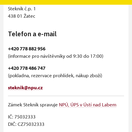
Státní zámek Stekník
Stekník č.p. 1
438 01 Žatec
Telefon a e-mail
+420 778 882 956
(informace pro návštěvníky od 9:30 do 17:00)
+420 778 486 747
(pokladna, rezervace prohlídek, nákup zboží)
steknik@npu.cz
Zámek Stekník spravuje
NPÚ, ÚPS v Ústí nad Labem
IČ: 75032333
DIČ: CZ75032333