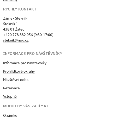
RYCHLÝ KONTAKT
Zámek Stekník
Stekník 1
438 01 Žatec
+420 778 882 956 (9:30-17:00)
steknik@npu.cz
INFORMACE PRO NÁVŠTĚVNÍKY
Informace pro návštěvníky
Prohlídkové okruhy
Návštěvní doba
Rezervace
Vstupné
MOHLO BY VÁS ZAJÍMAT
O zámku