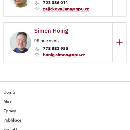
723 086 011
rezervace prohlídek
zajickova.jana@npu.cz
Zámek Stekník
Simon Hönig
Stekník 1/, Stekník
PR pracovník
kastelánka
778 882 956
honig.simon@npu.cz
Zámek Stekník
Stekník 1/, Stekník
Domů
Akce
Zprávy
Publikace
Kontakty