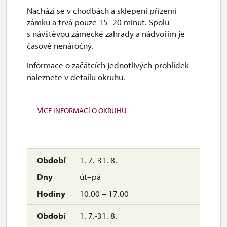
Nachází se v chodbách a sklepení přízemí
28. 10.
zámku a trvá pouze 15–20 minut. Spolu
st
s návštěvou zámecké zahrady a nádvořím je
časově nenáročný.
10.00 – 16.00
Informace o začátcích jednotlivých prohlídek
29. 10.-30. 10.
naleznete v detailu okruhu.
čt–pá
10.00 – 16.00
VÍCE INFORMACÍ O OKRUHU
1. 11.
ne
10.00 – 16.00
1. 7.-31. 8.
út–pá
2. 11.-31. 12.
10.00 – 17.00
uzavřen
1. 7.-31. 8.