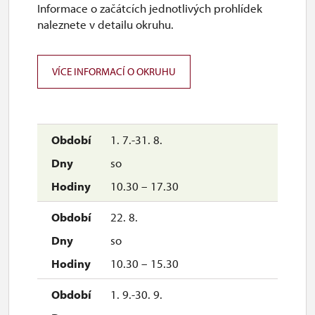
Informace o začátcích jednotlivých prohlídek
10.00 – 16.00
naleznete v detailu okruhu.
2. 11.-31. 12.
VÍCE INFORMACÍ O OKRUHU
uzavřen
1. 7.-31. 8.
so
10.30 – 17.30
22. 8.
so
10.30 – 15.30
1. 9.-30. 9.