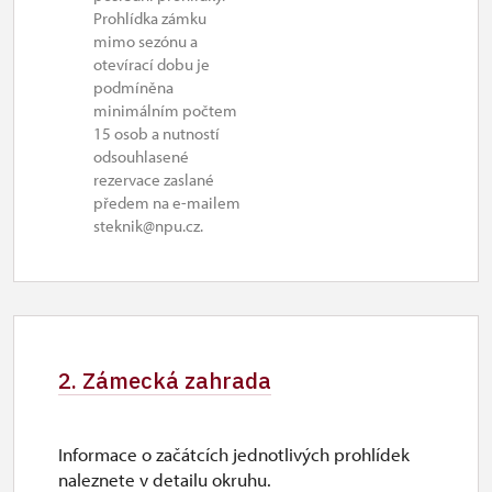
28. 10.
Prohlídka zámku
mimo sezónu a
st
otevírací dobu je
10.00 – 16.00
podmíněna
minimálním počtem
29. 10.-30. 10.
15 osob a nutností
odsouhlasené
čt–pá
rezervace zaslané
předem na e-mailem
10.00 – 16.00
steknik@npu.cz.
1. 11.
ne
10.00 – 16.00
2. 11.-4. 12.
2. Zámecká zahrada
uzavřen
Informace o začátcích jednotlivých prohlídek
naleznete v detailu okruhu.