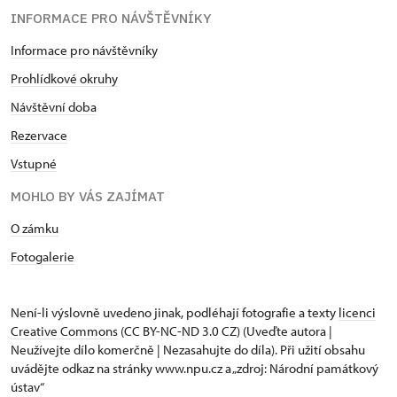
INFORMACE PRO NÁVŠTĚVNÍKY
Informace pro návštěvníky
Prohlídkové okruhy
Návštěvní doba
Rezervace
Vstupné
MOHLO BY VÁS ZAJÍMAT
O zámku
Fotogalerie
Není-li výslovně uvedeno jinak, podléhají fotografie a texty
licenci
Creative Commons
(CC BY-NC-ND 3.0 CZ) (Uveďte autora |
Neužívejte dílo komerčně | Nezasahujte do díla). Při užití obsahu
uvádějte odkaz na stránky www.npu.cz a „zdroj: Národní památkový
ústav“