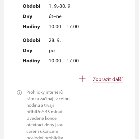
1. 9.-30. 9.
út–ne
10.00 – 17.00
28. 9.
po
10.00 – 17.00
1. 10.-31. 10.
Zobrazit další
so–ne
Prohlídky interiérů
10.00 – 16.00
zámku začínají v celou
hodinu a trvají
26. 10.-27. 10.
přibližně 45 minut.
Uvedené konce
po–út
otevírací doby jsou
11.00 – 14.00
časem ukončení
poslední prohlídky.