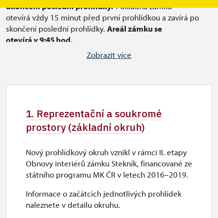
ukončení poslední prohlídky.
Pokladna zámku
otevírá vždy 15 minut před první prohlídkou a zavírá po
skončení poslední prohlídky.
Areál zámku se
otevírá v 9:45 hod.
Prohlídka interiéru
okruhu č. 1
začíná vždy v celou hodinu
Zobrazit více
a trvá přibližně 45-50 minut. Prohlídka interiéru
okruhu č.
4
začíná vždy v půl a trvá přibližně 55-60 minut.
V měsících dubnu a říjnu prohlídky zámku pro předem
objednané skupiny i mimo návštěvní dobu od úterý do
pátku.
1. Reprezentační a soukromé
prostory (základní okruh)
Nový prohlídkový okruh vznikl v rámci II. etapy
Obnovy interiérů zámku Stekník, financované ze
státního programu MK ČR v letech 2016–2019.
Informace o začátcích jednotlivých prohlídek
naleznete v detailu okruhu.