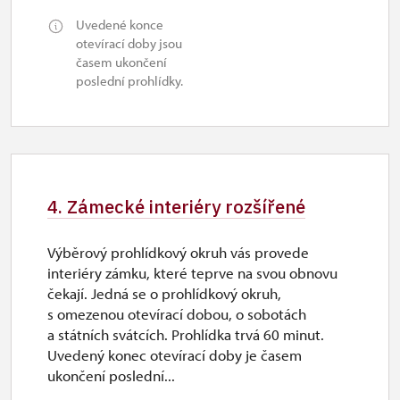
so–ne
Uvedené konce
10.00 – 16.00
otevírací doby jsou
časem ukončení
26. 10.-27. 10.
poslední prohlídky.
po–út
11.00 – 14.00
28. 10.
st
4. Zámecké interiéry rozšířené
10.00 – 16.00
Výběrový prohlídkový okruh vás provede
29. 10.-30. 10.
interiéry zámku, které teprve na svou obnovu
čekají. Jedná se o prohlídkový okruh,
čt–pá
s omezenou otevírací dobou, o sobotách
10.00 – 16.00
a státních svátcích. Prohlídka trvá 60 minut.
Uvedený konec otevírací doby je časem
1. 11.
ukončení poslední...
ne