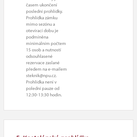
časem ukončení
uzavřen
poslední prohlídky.
Prohlídka zámku
mimo sezónu a
otevírací dobu je
podmíněna
minimálním počtem
15 osob a nutností
odsouhlasené
rezervace zaslané
předem na e-mailem
steknik@npu.cz.
Prohlídka není v
polední pauze od
12:30-13:30 hodin.