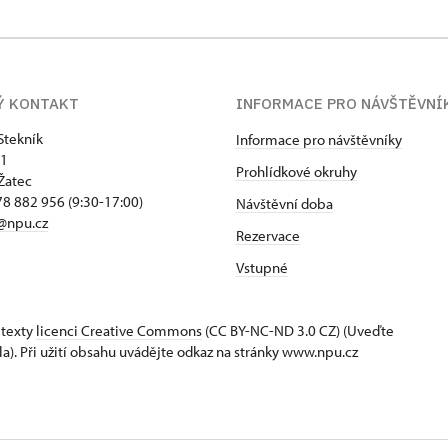
Ý KONTAKT
INFORMACE PRO NÁVŠTĚVNÍ
Stekník
Informace pro návštěvníky
 1
Prohlídkové okruhy
Žatec
8 882 956 (9:30-17:00)
Návštěvní doba
@npu.cz
Rezervace
Vstupné
 texty
licenci Creative Commons
(CC BY-NC-ND 3.0 CZ) (Uveďte
la). Při užití obsahu uvádějte odkaz na stránky www.npu.cz