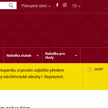
Plánujete výlet
CS
Nabídka pro
Nabídka služeb
školy
stupenku si prosím zajistěte předem
ZAVŘÍT
y návštěvnické okruhy I. Reprezent.