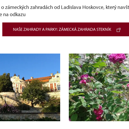
k o zámeckých zahradách od Ladislava Hoskovce, který navšt
ete na odkazu
NAŠE ZAHRADY A PARKY: ZÁMECKÁ ZAHRADA STEKNÍK