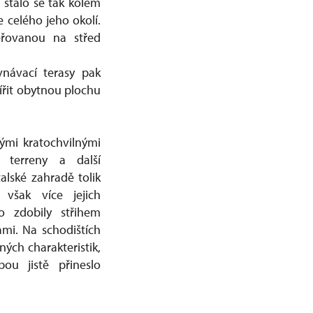
stalo se tak kolem
 celého jeho okolí.
ěřovanou na střed
návací terasy pak
šířit obytnou plochu
nými kratochvilnými
 terreny a další
talské zahradě tolik
 však více jejich
o zdobily střihem
ami. Na schodištích
ých charakteristik,
ou jistě přineslo