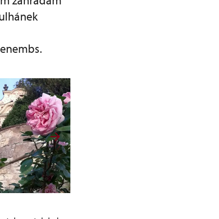
kým zahradám
Kulhánek
ohenembs.