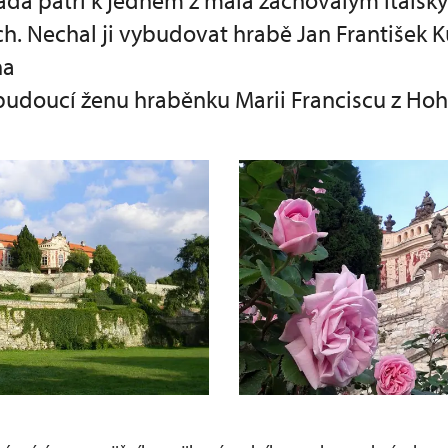
da patří k jedněm z mála zachovalým itals
ch. Nechal ji vybudovat hrabě Jan František 
na
 budoucí ženu hraběnku Marii Franciscu z H