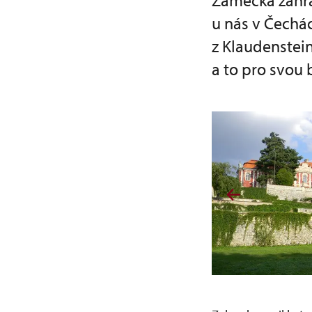
Zámecká zahra
u nás v Čechá
z Klaudenstei
a to pro svou