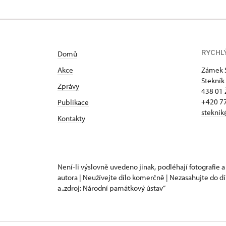
RYCHL
Domů
Akce
Zámek 
Stekník
Zprávy
438 01 
+420 77
Publikace
steknik
Kontakty
Není-li výslovně uvedeno jinak, podléhají fotografie a
autora | Neužívejte dílo komerčně | Nezasahujte do dí
a „zdroj: Národní památkový ústav“