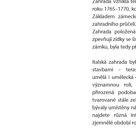
Zahrada vznikla te
roku 1765–1770, kd
Základem zámecké
zahradního průčelí
Zahrada položená
zpevňují zídky se š
zámku, byla tedy 
Italská zahrada by
stavbami – tera
umělá i umělecká dí
významnou roli, 
přirozená podoba
tvarované stále ze
bývaly umístěny ná
najdete různá in
zjemnělé období ro