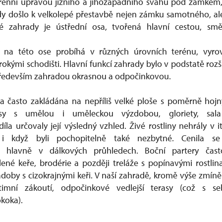
rénní úpravou jižního a jihozápadního svahu pod zámkem, 
y došlo k velkolepé přestavbě nejen zámku samotného, ale
 zahrady je ústřední osa, tvořená hlavní cestou, sm
.
 na této ose probíhá v různých úrovních terénu, vyrov
irokými schodišti. Hlavní funkcí zahrady bylo v podstatě roz
především zahradou okrasnou a odpočinkovou.
la často zakládána na nepříliš velké ploše s poměrně hoj
sy s umělou i uměleckou výzdobou, gloriety, sala
la určovaly její výsledný vzhled. Živé rostliny nehrály v i
i když byli pochopitelně také nezbytné. Cenila se
 hlavně v dálkových průhledech. Boční partery čast
lené keře, brodérie a později treláže s popínavými rostlin
doby s cizokrajnými keři. V naší zahradě, kromě výše zmíněn
timní zákoutí, odpočinkové vedlejší terasy (což s seb
koka).