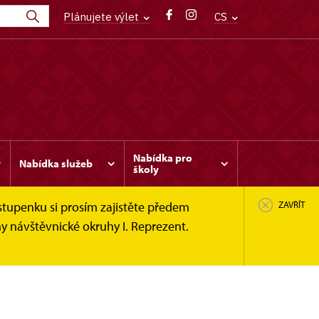
Plánujete výlet
CS
Nabídka pro
Nabídka služeb
školy
stupenku si prosím zajistěte předem
ZAVŘÍT
y návštěvnické okruhy I. Reprezent.