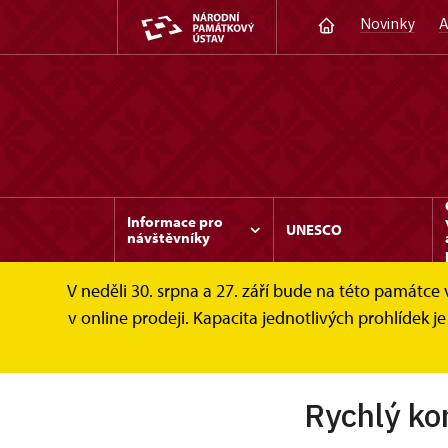
Novinky
A
Informace pro
UNESCO
návštěvníky
V neděli 30. srpna a 27. září bude na této památc
v online prodeji. Kapacita jednotlivých prohlídek
Rychlý ko