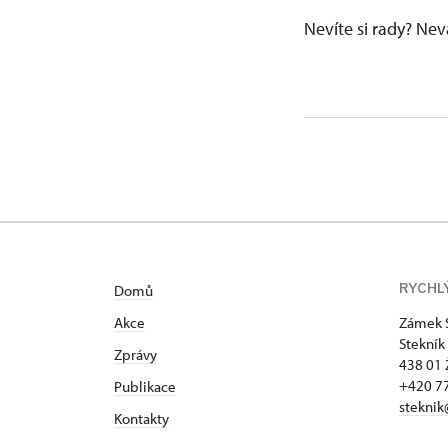
Nevíte si rady? Ne
RYCHL
Domů
Akce
Zámek 
Stekník
Zprávy
438 01 
+420 77
Publikace
steknik
Kontakty