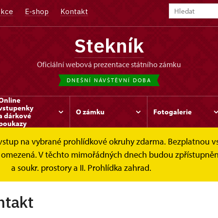
kce
E-shop
Kontakt
Stekník
oficiální webová prezentace státního zámku
DNEŠNÍ NÁVŠTĚVNÍ DOBA
Online
vstupenky
O zámku
Fotogalerie
a dárkové
poukazy
e vstup na vybrané prohlídkové okruhy zdarma. Bezplatnou v
 je omezená. V těchto mimořádných dnech budou zpřístupněn
a soukr. prostory a II. Prohlídka zahrad.
ntakt