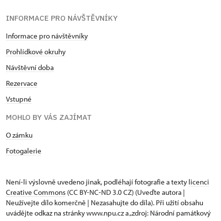
INFORMACE PRO NÁVŠTĚVNÍKY
Informace pro návštěvníky
Prohlídkové okruhy
Návštěvní doba
Rezervace
Vstupné
MOHLO BY VÁS ZAJÍMAT
O zámku
Fotogalerie
Není-li výslovně uvedeno jinak, podléhají fotografie a texty
licenci
Creative Commons
(CC BY-NC-ND 3.0 CZ) (Uveďte autora |
Neužívejte dílo komerčně | Nezasahujte do díla). Při užití obsahu
uvádějte odkaz na stránky www.npu.cz a „zdroj: Národní památkový