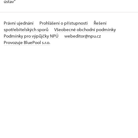
ústav“
Právní ujednání
Prohlášení o přístupnosti
Řešení
spotřebitelských sporů
Všeobecné obchodní podmínky
Podmínky pro výpůjčky NPÚ
webeditor@npu.cz
Provozuje BluePool s.r.o.