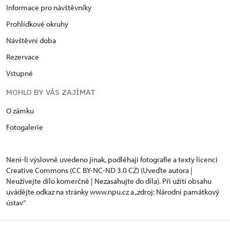
Informace pro návštěvníky
Prohlídkové okruhy
Návštěvní doba
Rezervace
Vstupné
MOHLO BY VÁS ZAJÍMAT
O zámku
Fotogalerie
Není-li výslovně uvedeno jinak, podléhají fotografie a texty
licenci
Creative Commons
(CC BY-NC-ND 3.0 CZ) (Uveďte autora |
Neužívejte dílo komerčně | Nezasahujte do díla). Při užití obsahu
uvádějte odkaz na stránky www.npu.cz a „zdroj: Národní památkový
ústav“