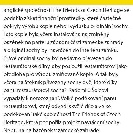
zůstal osamocený. Také díky iniciativě a podpoře
anglické společnosti The Friends of Czech Heritage se
podařilo získat finanční prostředky, které částečně
pokryly výrobu kopie neboli výdusku originální sochy.
Tato kopie byla včera instalována na zmíněný
bazének na parteru západní části zámecké zahrady
a originál sochy byl navrácen do interiéru zámku.
Právě originál sochy byl nedávno převezen do
restaurátorské dílny, aby posloužil restaurátorovi jako
předloha pro výrobu zmiňované kopie. A tak byly
včera na Stekník přivezeny sochy dvě, které díky
panu restaurátorovi sochaři Radomilu Šolcovi
vypadaly k nerozeznání. Velké poděkování panu
restaurátorovi, který odvedl skvělé dílo a velké
poděkování také společnosti The Friends of Czech
Heritage, která podpořila projekt navrácení sochy
Neptuna na bazének v zámecké zahradě.