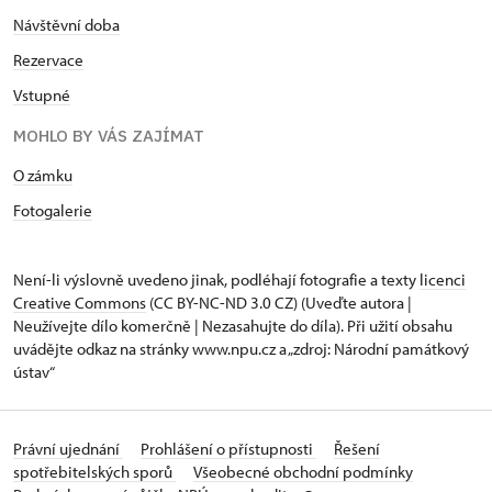
Návštěvní doba
Rezervace
Vstupné
MOHLO BY VÁS ZAJÍMAT
O zámku
Fotogalerie
Není-li výslovně uvedeno jinak, podléhají fotografie a texty
licenci
Creative Commons
(CC BY-NC-ND 3.0 CZ) (Uveďte autora |
Neužívejte dílo komerčně | Nezasahujte do díla). Při užití obsahu
uvádějte odkaz na stránky www.npu.cz a „zdroj: Národní památkový
ústav“
Právní ujednání
Prohlášení o přístupnosti
Řešení
spotřebitelských sporů
Všeobecné obchodní podmínky