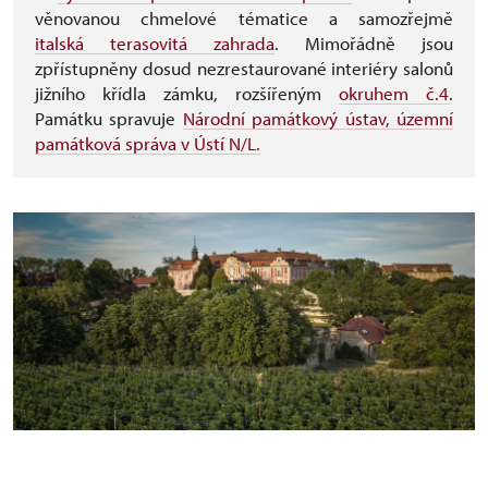
věnovanou chmelové tématice a samozřejmě
italská terasovitá zahrada
. Mimořádně jsou
zpřístupněny dosud nezrestaurované interiéry salonů
jižního křídla zámku, rozšířeným
okruhem č.4
.
Památku spravuje
Národní památkový ústav, územní
památková správa v Ústí N/L.