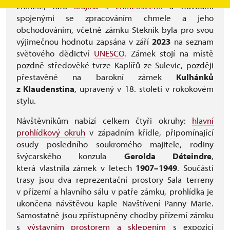
chmele, tato
krajina s chmelnicemi
a stavbami
spojenými se zpracováním chmele a jeho
obchodováním, včetně zámku Stekník byla pro svou
výjimečnou hodnotu zapsána v září
2023
na seznam
světového dědictví
UNESCO
. Zámek stojí na místě
pozdně středověké tvrze Kaplířů ze Sulevic, později
přestavěné na barokní zámek
Kulhánků
z Klaudenstina
, upravený v 18. století v rokokovém
stylu.
Návštěvníkům nabízí celkem čtyři okruhy:
hlavní
prohlídkový okruh
v západním křídle, připomínající
osudy posledního soukromého majitele, rodiny
švýcarského konzula
Gerolda Déteindre
,
která vlastnila zámek v letech
1907–1949
. Součástí
trasy jsou dva reprezentační prostory Sala terreny
v přízemí a hlavního sálu v patře zámku, prohlídka je
ukončena návštěvou kaple Navštívení Panny Marie.
Samostatně jsou zpřístupněny chodby přízemí zámku
s
výstavním prostorem a sklepením
s expozicí